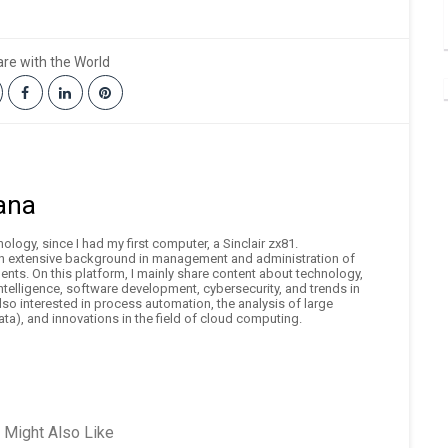
re with the World
ana
logy, since I had my first computer, a Sinclair zx81.
an extensive background in management and administration of
nts. On this platform, I mainly share content about technology,
 intelligence, software development, cybersecurity, and trends in
also interested in process automation, the analysis of large
ta), and innovations in the field of cloud computing.
 Might Also Like