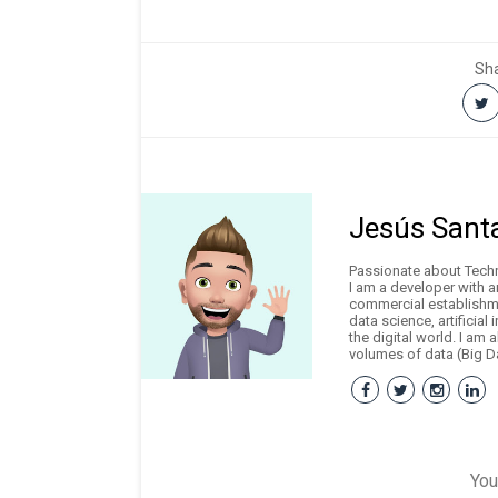
Sha
Jesús Sant
Passionate about Techno
I am a developer with 
commercial establishme
data science, artificial
the digital world. I am 
volumes of data (Big Da
You