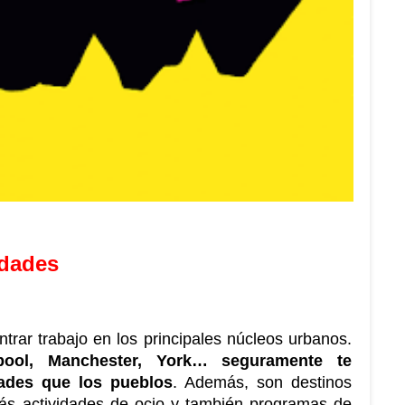
udades
Normalmente te costará menos encontrar trabajo en los principales núcleos urbanos. 
ool, Manchester, York… seguramente te 
ades que los pueblos
. Además, son destinos 
más actividades de ocio y también programas de 