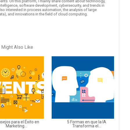
nts. On this platform, I mainly share content about technology,
 intelligence, software development, cybersecurity, and trends in
also interested in process automation, the analysis of large
ta), and innovations in the field of cloud computing.
 Might Also Like
sejos para el Éxito en
5 Formas en que la IA
Marketing...
Transforma el...