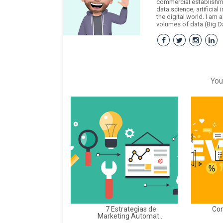
commercial establishme
data science, artificial
the digital world. I am 
volumes of data (Big Da
You
7 Estrategias de
Con
Marketing Automat...