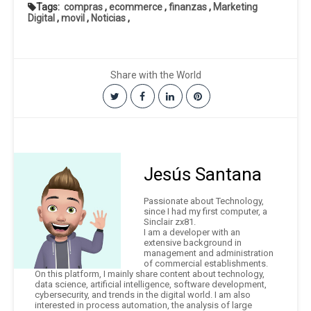
Tags:
compras
,
ecommerce
,
finanzas
,
Marketing
Digital
,
movil
,
Noticias
,
Share with the World
Jesús Santana
Passionate about Technology,
since I had my first computer, a
Sinclair zx81.
I am a developer with an
extensive background in
management and administration
of commercial establishments.
On this platform, I mainly share content about technology,
data science, artificial intelligence, software development,
cybersecurity, and trends in the digital world. I am also
interested in process automation, the analysis of large