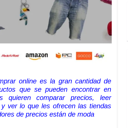
prar online es la gran cantidad de
ductos que se pueden encontrar en
es quieren comparar precios, leer
 y ver lo que les ofrecen las tiendas
adores de precios están de moda