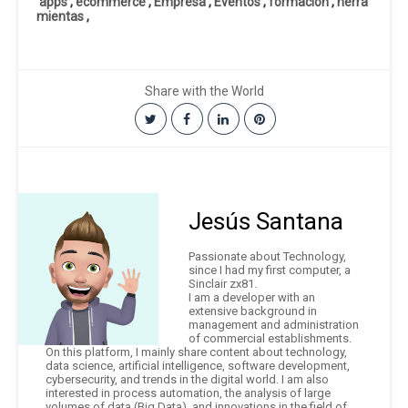
apps
,
ecommerce
,
Empresa
,
Eventos
,
formacion
,
herra
mientas
,
Share with the World
Jesús Santana
Passionate about Technology,
since I had my first computer, a
Sinclair zx81.
I am a developer with an
extensive background in
management and administration
of commercial establishments.
On this platform, I mainly share content about technology,
data science, artificial intelligence, software development,
cybersecurity, and trends in the digital world. I am also
interested in process automation, the analysis of large
volumes of data (Big Data), and innovations in the field of