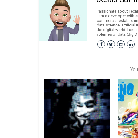
Passionate about Techno
I am a developer with 
commercial establishme
data science, artificial
the digital world. I am 
volumes of data (Big Da
You