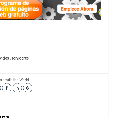
vicios
,
servidores
re with the World
ana