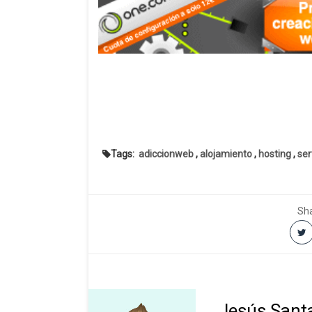
Tags:
adiccionweb
,
alojamiento
,
hosting
,
ser
Sha
Jesús Sant